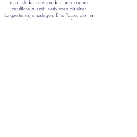
ich mich dazu entschieden, eine längere
berufliche Auszeit, verbunden mit einer
Langzeitreise, einzulegen. Eine Pause, die mir
sehr geholfen hat, mich wiederzufinden und
mich dazu motiviert hat, einen neuen
Lebensabschnitt zu starten.
Mit der Gründung meines Unternehmens „VA
Andre Schumacher“ habe ich im August 2023
den Grundstein gelegt und mich seitdem
beruflich ganz neu erfunden.
Noch heute
freue ich mich jeden Tag darüber, Neues zu
lernen und mich kontinuierlich
weiterzuentwickeln. Mein erfolgreicher
Neustart ins Berufsleben wurde
in den
vergangenen knapp zweieinhalb Jahren von
über 80 Projekt- sowie Vertragskunden (Firmen,
Unternehmen, Privatpersonen und Vereine)
belohnt.
Dieses Vertrauen hat es mir ermöglicht, seit